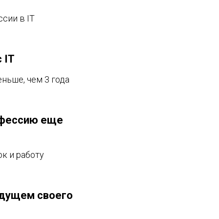
сии в IT
 IT
ньше, чем 3 года
офессию еще
ок и работу
удущем своего