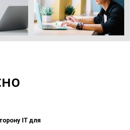
сно
торону IT для