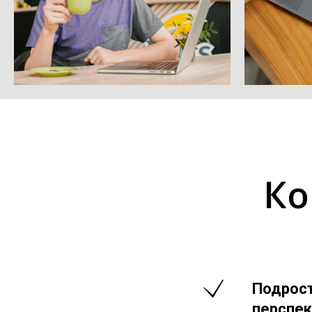
Ко
Подрост
перспек