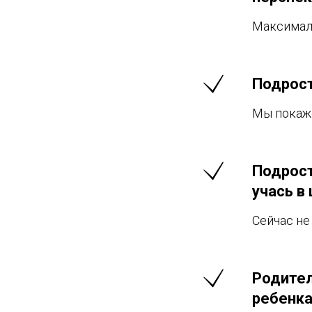
Максимал
Подрост
Мы покаже
Подрост
учась в
Сейчас не
Родител
ребенк